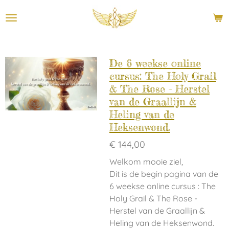
Ga
direct
naar
de
hoofdinhoud
De 6 weekse online
cursus: The Holy Grail
& The Rose - Herstel
van de Graallijn &
Heling van de
Heksenwond.
€ 144,00
Welkom mooie ziel,
Dit is de begin pagina van de
6 weekse online cursus : The
Holy Grail & The Rose -
Herstel van de Graallijn &
Heling van de Heksenwond.