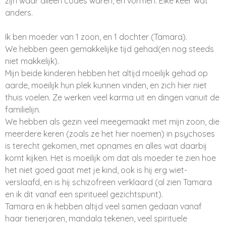
zijn waar alleen codes waren, en vormen. Elke keer wat
anders.
Ik ben moeder van 1 zoon, en 1 dochter (Tamara).
We hebben geen gemakkelijke tijd gehad(en nog steeds
niet makkelijk).
Mijn beide kinderen hebben het altijd moeilijk gehad op
aarde, moeilijk hun plek kunnen vinden, en zich hier niet
thuis voelen. Ze werken veel karma uit en dingen vanuit de
familielijn.
We hebben als gezin veel meegemaakt met mijn zoon, die
meerdere keren (zoals ze het hier noemen) in psychoses
is terecht gekomen, met opnames en alles wat daarbij
komt kijken. Het is moeilijk om dat als moeder te zien hoe
het niet goed gaat met je kind, ook is hij erg wiet-
verslaafd, en is hij schizofreen verklaard (al zien Tamara
en ik dit vanaf een spiritueel gezichtspunt).
Tamara en ik hebben altijd veel samen gedaan vanaf
haar tienerjaren, mandala tekenen, veel spirituele