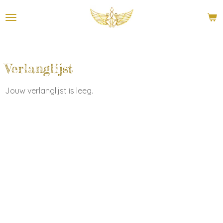
Ga
direct
naar
de
hoofdinhoud
Verlanglijst
Jouw verlanglijst is leeg.