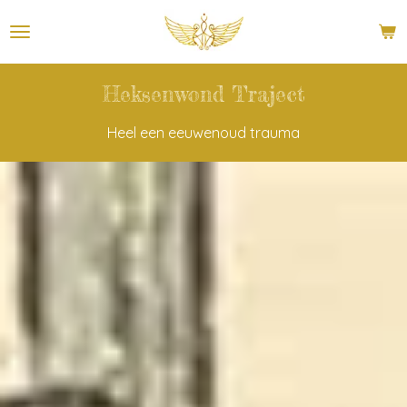
Ga
direct
naar
de
Heksenwond Traject
hoofdinhoud
Heel een eeuwenoud trauma