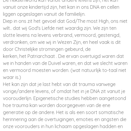
De heksenwond kan vanuit andere levens zijn, het kan
vanuit onze kindertijd zijn, het kan in ons DNA en cellen
liggen opgeslagen vanuit de familielijn.
Diep in ons zit het gevoel dat God/The most High, ons niet
wilt.. dat wij God's Liefde niet waardig zijn. We zijn ten
slotte levens na levens verbrand, vermoord, gestenigd,
verdronken, om wie wij in Wezen Zijn, en heel vaak is dit
door Christelijke stromingen gebeurd, de
kerken, het Patriarchaat . Die ervan overtuigd waren dat
we in handen van de Duivel waren, en dat we slecht waren
en vermoord moesten worden. (wat natuurlijk to-taal niet
waar is.)
Het kan zijn dat je last hebt van dit trauma vanwege
vorige/andere levens, of omdat het in je DNA zit vanuit je
voorouderlijn. Epigenetische studies hebben aangetoond
hoe trauma kan worden doorgegeven van de ene
generatie op de andere. Het is als een soort somatische
herinnering aan de overtuigingen, emoties en angsten die
onze voorouders in hun lichaam opgeslagen hadden en