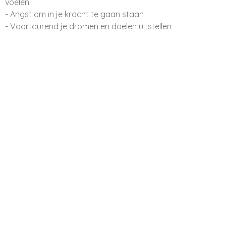
voelen
- Angst om in je kracht te gaan staan
- Voortdurend je dromen en doelen uitstellen
"Naast de witchwound, dragen we ook
heel vaak een sisterwound"