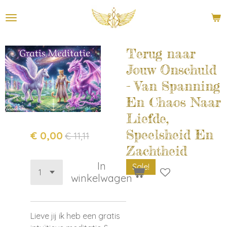
Ga
direct
naar
de
Terug naar
hoofdinhoud
Jouw Onschuld
- Van Spanning
En Chaos Naar
Liefde,
Speelsheid En
€ 0,00
€ 11,11
Zachtheid
In
Sale!
winkelwagen
Lieve jij ik heb een gratis