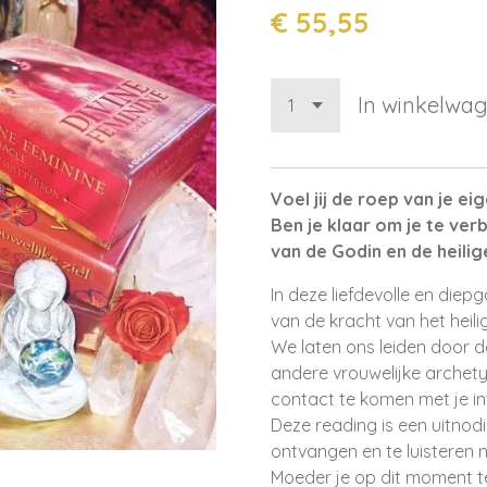
€ 55,55
In winkelwa
Voel jij de roep van je eig
Ben je klaar om je te ve
van de Godin en de heilig
In deze liefdevolle en die
van de kracht van het heili
We laten ons leiden door d
andere vrouwelijke archety
contact te komen met je intuï
Deze reading is een uitnod
ontvangen en te luisteren 
Moeder je op dit moment te