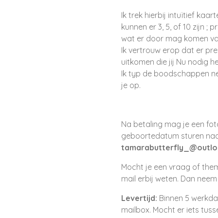
Ik trek hierbij intuïtief kaar
kunnen er 3, 5, of 10 zijn ; 
wat er door mag komen van
Ik vertrouw erop dat er p
uitkomen die jij Nu nodig he
Ik typ de boodschappen net
je op.
Na betaling mag je een fot
geboortedatum sturen na
tamarabutterfly_@outl
Mocht je een vraag of them
mail erbij weten. Dan neem 
Levertijd:
Binnen 5 werkdag
mailbox. Mocht er iets tuss