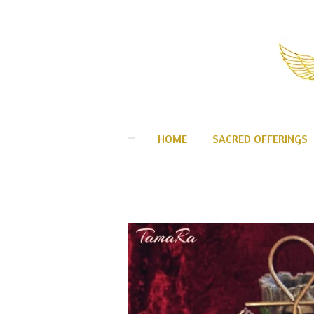
Ga
direct
naar
de
hoofdinhoud
HOME
SACRED OFFERINGS