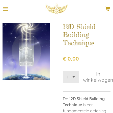
Ga
direct
naar
de
12D Shield
hoofdinhoud
Building
Technique
€ 0,00
In
winkelwage
De
12D Shield Building
Technique
is een
fundamentele oefening