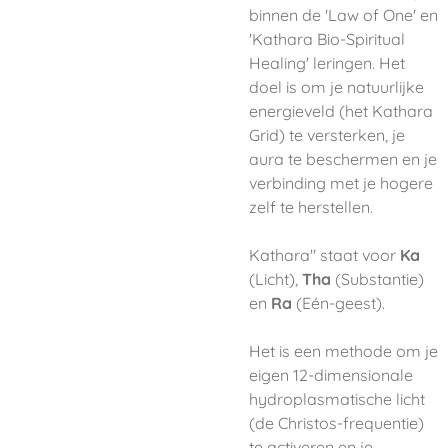
binnen de 'Law of One' en
'Kathara Bio-Spiritual
Healing' leringen. Het
doel is om je natuurlijke
energieveld (het Kathara
Grid) te versterken, je
aura te beschermen en je
verbinding met je hogere
zelf te herstellen.
Kathara" staat voor
Ka
(Licht),
Tha
(Substantie)
en
Ra
(Eén-geest).
Het is een methode om je
eigen 12-dimensionale
hydroplasmatische licht
(de Christos-frequentie)
te activeren en je