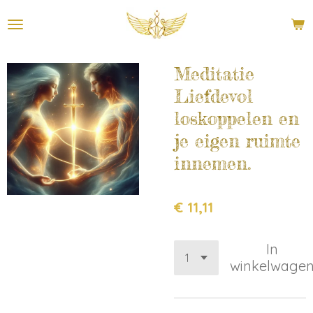
Ga
direct
naar
de
Meditatie
hoofdinhoud
Liefdevol
loskoppelen en
je eigen ruimte
innemen.
€ 11,11
In
winkelwage