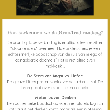
Hoe herkennen we de Bron/God vandaag?
De bron blijft.. de verbinding is er altijd, alleen er zitten
"stoorzenders" overheen. Hoe onderscheid je een
echte innerlijke boodschap van de ruis van je ego of
aangeleerde dogma’s? Het is niet altijd even
makkelijk....
De Stem van Angst vs. Liefde
Religieuze filters praten vaak over schuld en straf. De
bron praat over expansie en eenheid.
Weten boven Denken
Een authentieke boodschap voelt niet als iets logisch
wat vanuit het denken komt, maar als een plotseling,