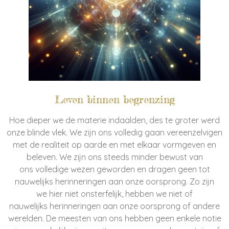
Leven binnen begrenzing
Hoe dieper we de materie indaalden, des te groter werd
onze blinde vlek. We zijn ons volledig gaan vereenzelvigen
met de realiteit op aarde en met elkaar vormgeven en
beleven. We zijn ons steeds minder bewust van
ons volledige wezen geworden en dragen geen tot
nauwelijks herinneringen aan onze oorsprong. Zo zijn
we hier niet onsterfelijk, hebben we niet of
nauwelijks herinneringen aan onze oorsprong of andere
werelden. De meesten van ons hebben geen enkele notie