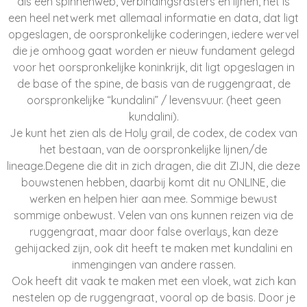
als een spinnenweb, verbindingsrasters en lijnen, het is
een heel netwerk met allemaal informatie en data, dat ligt
opgeslagen, de oorspronkelijke coderingen, iedere wervel
die je omhoog gaat worden er nieuw fundament gelegd
voor het oorspronkelijke koninkrijk, dit ligt opgeslagen in
de base of the spine, de basis van de ruggengraat, de
oorspronkelijke “kundalini” / levensvuur. (heet geen
kundalini).
Je kunt het zien als de Holy grail, de codex, de codex van
het bestaan, van de oorspronkelijke lijnen/de
lineage.
Degene die dit in zich dragen, die dit ZIJN, die deze
bouwstenen hebben, daarbij komt dit nu ONLINE, die
werken en helpen hier aan mee. Sommige bewust
sommige onbewust.
Velen van ons kunnen reizen via de
ruggengraat, maar door false overlays, kan deze
gehijacked zijn, ook dit heeft te maken met kundalini en
inmengingen van andere rassen.
Ook heeft dit vaak te maken met een vloek, wat zich kan
nestelen op de ruggengraat, vooral op de basis. Door je