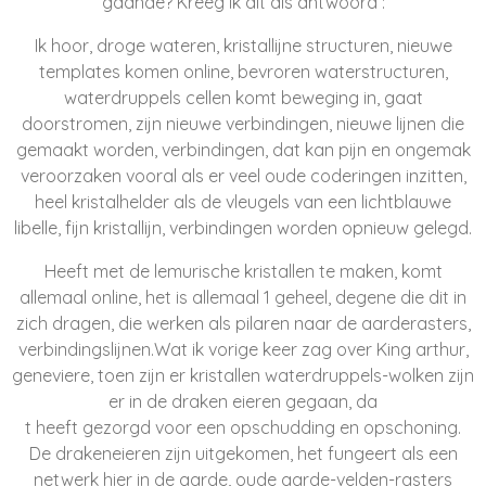
gaande? Kreeg ik dit als antwoord :
Ik hoor, droge wateren, kristallijne structuren, nieuwe
templates komen online, bevroren waterstructuren,
waterdruppels cellen komt beweging in, gaat
doorstromen, zijn nieuwe verbindingen, nieuwe lijnen die
gemaakt worden, verbindingen, dat kan pijn en ongemak
veroorzaken vooral als er veel oude coderingen inzitten,
heel kristalhelder als de vleugels van een lichtblauwe
libelle, fijn kristallijn, verbindingen worden opnieuw gelegd.
Heeft met de lemurische kristallen te maken, komt
allemaal online, het is allemaal 1 geheel, degene die dit in
zich dragen, die werken als pilaren naar de aarderasters,
verbindingslijnen.
Wat ik vorige keer zag over King arthur,
geneviere, toen zijn er kristallen waterdruppels-wolken zijn
er in de draken eieren gegaan, da
t heeft gezorgd voor een opschudding en opschoning.
De drakeneieren zijn uitgekomen, het fungeert als een
netwerk hier in de aarde, oude aarde-velden-rasters