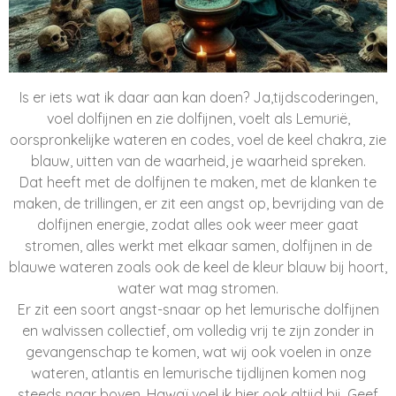
Is er iets wat ik daar aan kan doen? Ja,
tijdscoderingen,
voel dolfijnen en zie dolfijnen, voelt als Lemurië,
oorspronkelijke wateren en codes, voel de keel chakra, zie
blauw, uitten van de waarheid, je waarheid spreken.
Dat heeft met de dolfijnen te maken, met de klanken te
maken, de trillingen, er zit een angst op, bevrijding van de
dolfijnen energie, zodat alles ook weer meer gaat
stromen, alles werkt met elkaar samen, dolfijnen in de
blauwe wateren zoals ook de keel de kleur blauw bij hoort,
water wat mag stromen.
Er zit een soort angst-snaar op het lemurische dolfijnen
en walvissen collectief, om volledig vrij te zijn zonder in
gevangenschap te komen, wat wij ook voelen in onze
wateren, atlantis en lemurische tijdlijnen komen nog
steeds naar boven, Hawaï voel ik hier ook altijd bij.
Geef