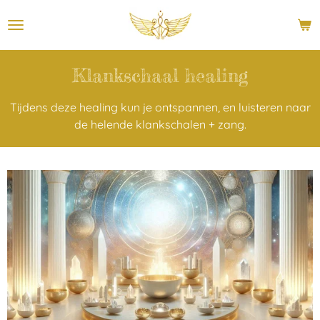
Ga
direct
naar
de
Klankschaal healing
hoofdinhoud
Tijdens deze healing kun je ontspannen, en luisteren naar
de helende klankschalen + zang.